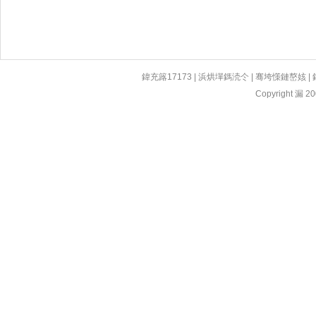
鍏充簬17173
|
浜烘墠鎷涜仒
|
骞垮憡鏈嶅姟
|
Copyright 漏 200