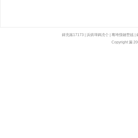
鍏充簬17173
|
浜烘墠鎷涜仒
|
骞垮憡鏈嶅姟
|
Copyright 漏 200