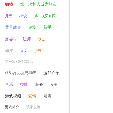
赚钱
第一次和人成为好友
小说
升级
第一次买东西
背景故事
评测
新手
法师
激活码
战士
修罗
火女
抄袭
第一次和NPC对话
游戏介绍
组队/好友/交易/聊天
音乐
技能
装备
女王
游戏视频
爱情
暴雪
游戏简介
玩家交流