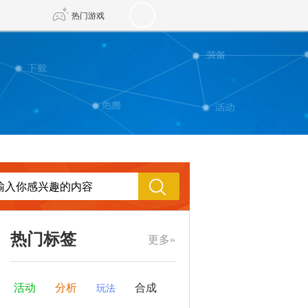
热门游戏
DNF
传奇4
剑网3旗舰版
新天龙八部
自由
诛仙世界
新仙侠5
热门标签
更多»
活动
分析
合成
玩法