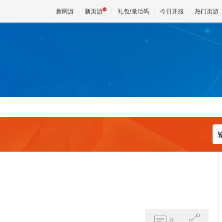
新网游
新页游
礼包/激活码
今日开服
热门页游
魔兽
天堂
王权与
0