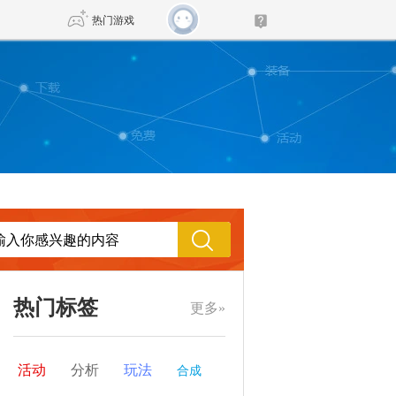
热门游戏
DNF
传奇4
剑网3旗舰版
新天龙八部
自由
诛仙世界
仙剑世界
热门标签
更多»
活动
分析
玩法
合成