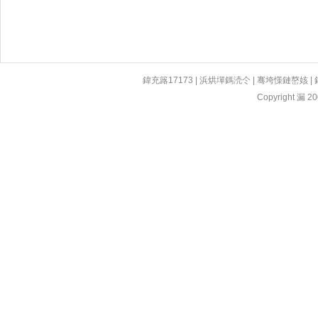
鍏充簬17173
|
浜烘墠鎷涜仒
|
骞垮憡鏈嶅姟
|
Copyright 漏 200