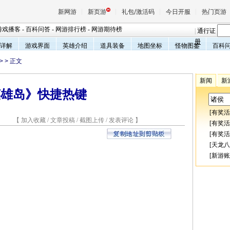
新网游
新页游
礼包/激活码
今日开服
热门页游
游戏播客
-
百科问答
-
网游排行榜
-
网游期待榜
|
通行证
册
详解
游戏界面
英雄介绍
道具装备
地图坐标
怪物图鉴
百科
>
> 正文
魔兽
新闻
新
英雄岛》快捷热键
天堂
[
有奖活
7 【
加入收藏
/
文章投稿
/
截图上传
/
发表评论
】
王权与
[
有奖活
[
有奖活
[
天龙八
[
新游账