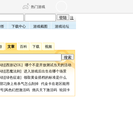
热门游戏
注
问答
下载中心
游戏截图
游戏论坛
DNF
传奇4
游
文章
百科
下载
视频
剑网3旗舰版
新天龙八部
动
][
西游记OL
]
哪个不是开放测试当天的活动
自由
诛仙世界
仙剑世界
动
][
恶魔法则
]
进入游戏后出生在哪个场景
动
][
绿色征途
]
领取黄金搭档的标准是什么
部2
]
身上有杀气怎么削掉
代金卡在老区能用
号
]
风色幻想激活码
佣兵天下激活码
轮回卡