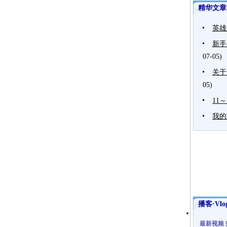
精华文章
英雄
新手
07-05)
关于
05)
11
我的
播客·Vlo
最新视频