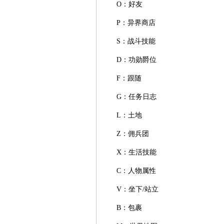
O：好友
P：异界商店
S：战斗技能
D：功勋爵位
F：跟随
G：任务日志
L：土地
Z：佣兵团
X：生活技能
C：人物属性
V：坐下/站立
B：包裹