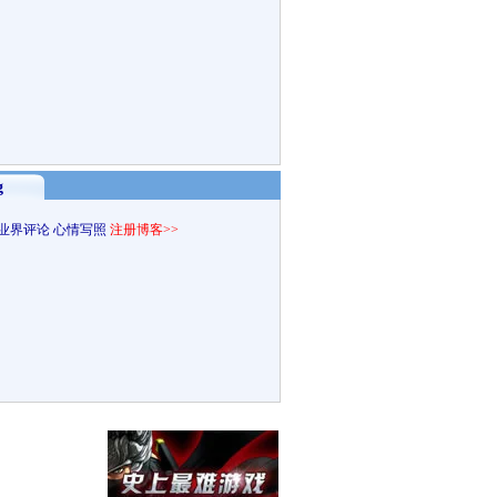
g
业界评论
心情写照
注册博客>>